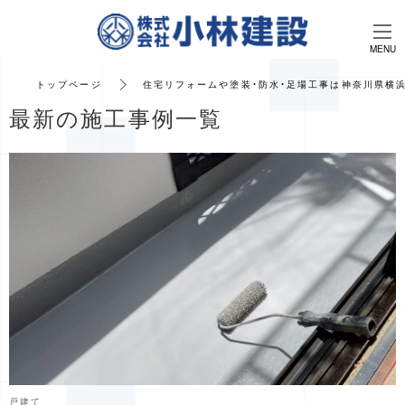
tog
gle
na
トップページ
住宅リフォームや塗装・防水・足場工事は神奈川県横
vig
最新の施工事例一覧
ati
on
戸建て