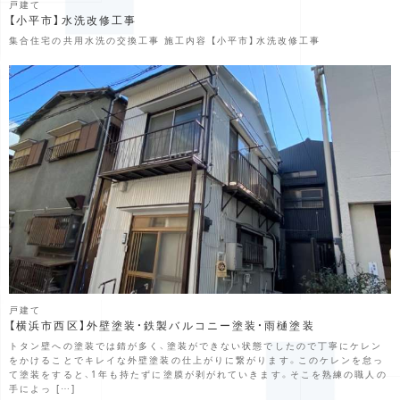
戸建て
【小平市】水洗改修工事
集合住宅の共用水洗の交換工事 施工内容 【小平市】水洗改修工事
戸建て
【横浜市西区】外壁塗装・鉄製バルコニー塗装・雨樋塗装
トタン壁への塗装では錆が多く、塗装ができない状態でしたので丁寧にケレン
をかけることでキレイな外壁塗装の仕上がりに繋がります。このケレンを怠っ
て塗装をすると、1年も持たずに塗膜が剥がれていきます。そこを熟練の職人の
手によっ […]