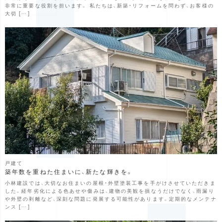
非常に重要な役割を担います。 私たちは、新築・リフォームを問わず、お客様の
大切 […]
戸建て
築年数を重ねた住まいに、新たな輝きを。
小林建設では、大切なお住まいの屋根・外壁塗装工事を手がけさせていただきま
した。経年劣化による色あせや傷みは、建物の美観を損なうだけでなく、雨漏り
や外壁の剥離など、深刻な問題に発展する可能性があります。定期的なメンテナ
ンス […]