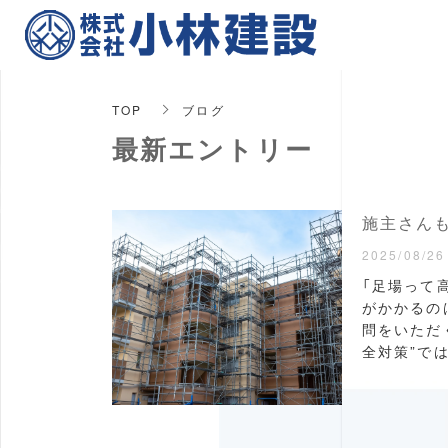
TOP
ブログ
最新エントリー
施主さんも
2025/08/26
「足場って
がかかるの
問をいただ
全対策”では