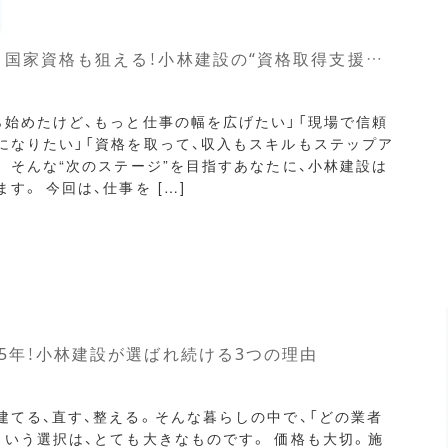
働きながら国家資格も狙える！小林建設の“資格取得支援制度”とは？
ら始めたけど、もっと仕事の幅を広げたい」「現場で信頼
になりたい」「資格を取って、収入もスキルもステップア
」 そんな“次のステージ”を目指すあなたに、小林建設は
す。 今回は、仕事を […]
5年！小林建設が選ばれ続ける3つの理由
建てる、直す、整える。そんな暮らしの中で、「どの業者
という選択は、とても大きなものです。 価格も大切。施