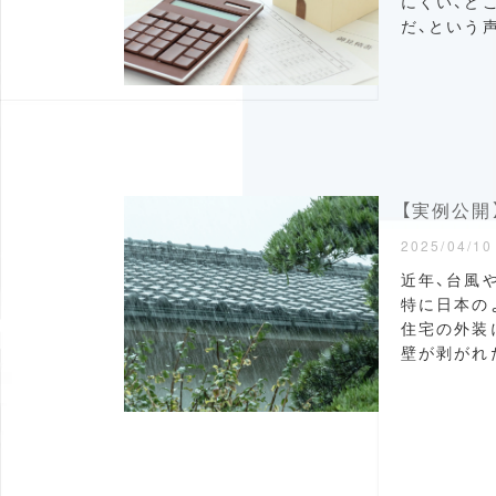
にくい、ど
だ、という
【実例公
2025/04/10
近年、台風
特に日本の
住宅の外装
壁が剥がれた