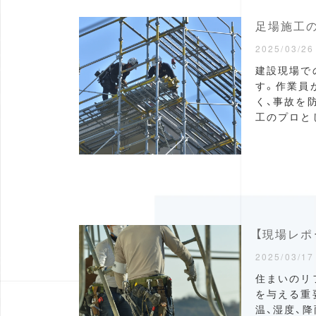
足場施工
2025/03/26
建設現場で
す。作業員
く、事故を
工のプロとし
【現場レポ
2025/03/17
住まいのリ
を与える重
温、湿度、