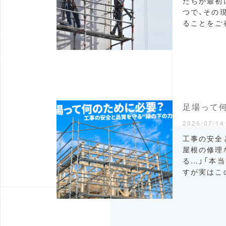
たちが最初
つで、その
ることをご存
足場って
2025/07/14
工事の安全
屋根の修理
る…」「本
すが実はこの