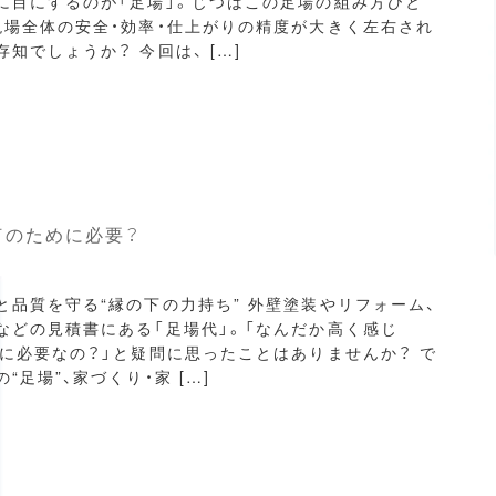
に目にするのが「足場」。じつはこの足場の組み方ひと
現場全体の安全・効率・仕上がりの精度が大きく左右され
知でしょうか？ 今回は、 […]
何のために必要？
と品質を守る“縁の下の力持ち” 外壁塗装やリフォーム、
などの見積書にある「足場代」。「なんだか高く感じ
当に必要なの？」と疑問に思ったことはありませんか？ で
“足場”、家づくり・家 […]