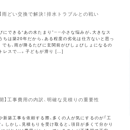
】雨どい交換で解決！排水トラブルとの戦い
びにできる“あの水たまり”――小さな悩みが、大きなス
「うちは築20年だから、ある程度の劣化は仕方ないと思っ
。でも、雨が降るたびに玄関前がびしょびしょになるの
トレスで…。子どもが滑り […]
開】工事費用の内訳、明確な見積りの重要性
や新築工事を依頼する際、多くの人が気にするのが「工
す。しかし、見積もりを受け取ると、項目が多くて分かり