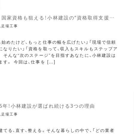
働きながら国家資格も狙える！小林建設の“資格取得支援制度”とは？
,足場工事
ら始めたけど、もっと仕事の幅を広げたい」「現場で信頼
になりたい」「資格を取って、収入もスキルもステップア
」 そんな“次のステージ”を目指すあなたに、小林建設は
す。 今回は、仕事を […]
5年！小林建設が選ばれ続ける3つの理由
,足場工事
建てる、直す、整える。そんな暮らしの中で、「どの業者