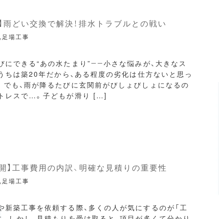
】雨どい交換で解決！排水トラブルとの戦い
,足場工事
びにできる“あの水たまり”――小さな悩みが、大きなス
「うちは築20年だから、ある程度の劣化は仕方ないと思っ
。でも、雨が降るたびに玄関前がびしょびしょになるの
トレスで…。子どもが滑り […]
開】工事費用の内訳、明確な見積りの重要性
,足場工事
や新築工事を依頼する際、多くの人が気にするのが「工
す。しかし、見積もりを受け取ると、項目が多くて分かり