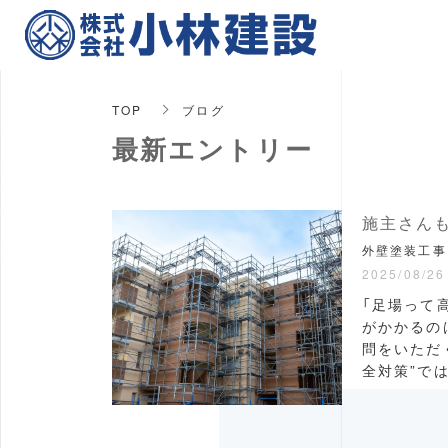
TOP
ブログ
最新エントリー
施主さんも
外壁塗装工事
2025/08/26
「足場って
がかかるの
問をいただ
全対策”では