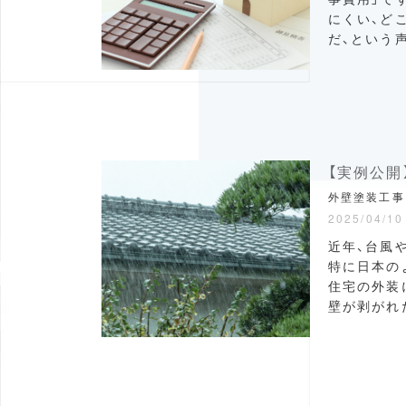
にくい、ど
だ、という
【実例公
外壁塗装工事
2025/04/10
近年、台風
特に日本の
住宅の外装
壁が剥がれた