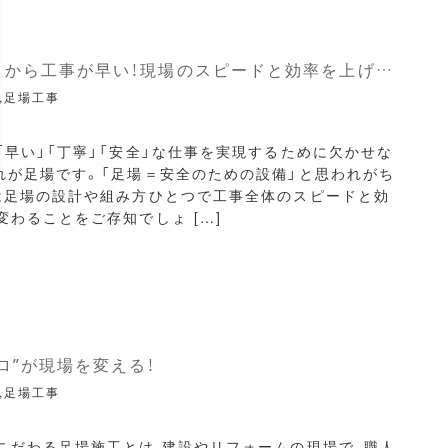
足場があるから工事が早い！現場のスピードと効率を上げる足場の力
,足場工事
「早い」「丁寧」「安全」な仕事を実現するために欠かせな
れが足場です。「足場＝安全のための設備」と思われがち
は足場の設計や組み方ひとつで工事全体のスピードと効
変わることをご存知でしょ […]
ロ”が現場を変える！
,足場工事
こだわる足場施工とは 建設やリフォームの現場で、職人