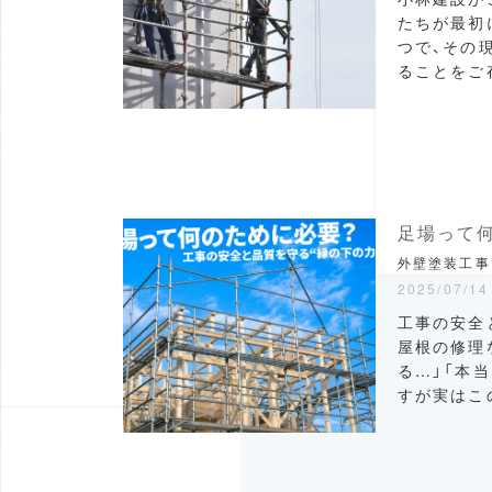
たちが最初
つで、その
ることをご存
足場って
外壁塗装工事
2025/07/14
工事の安全
屋根の修理
る…」「本
すが実はこの